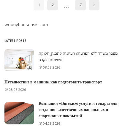
…
1
2
7
webuyhouseasis.com
LATEST POSTS
מעבר משרד ללא הפרעות: רעיונות לתכנון, חלוקת
משימות ובקרה
08.08.2026
Путешествие в машине: как подготовить транспорт
08.08.2026
Компания «Вигмас»: услуги и товары для
создания качественных напольных и
спортивных покрытий
04.08.2026