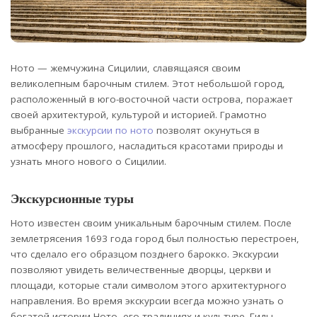
Ното — жемчужина Сицилии, славящаяся своим
великолепным барочным стилем. Этот небольшой город,
расположенный в юго-восточной части острова, поражает
своей архитектурой, культурой и историей.
Грамотно
выбранные
экскурсии по ното
позволят окунуться в
атмосферу прошлого, насладиться красотами природы и
узнать много нового о Сицилии.
Экскурсионные туры
Ното известен своим уникальным барочным стилем. После
землетрясения 1693 года город был полностью перестроен,
что сделало его образцом позднего барокко. Экскурсии
позволяют увидеть величественные дворцы, церкви и
площади, которые стали символом этого архитектурного
направления. Во время экскурсии всегда можно узнать о
богатой истории Ното, его традициях и культуре. Гиды