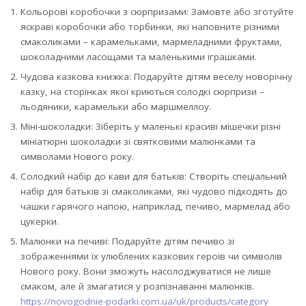
Кольорові коробочки з сюрпризами: Замовте або зготуйте
яскраві коробочки або торбинки, які наповните різними
смаколиками – карамельками, мармеладними фруктами,
шоколадними ласощами та маленькими іграшками.
Чудова казкова книжка: Подаруйте дітям веселу новорічну
казку, на сторінках якої криються солодкі сюрпризи –
льодяники, карамельки або маршмеллоу.
Міні-шоколадки: Зіберіть у маленькі красиві мішечки різні
мініатюрні шоколадки зі святковими малюнками та
символами Нового року.
Солодкий набір до кави для батьків: Створіть спеціальний
набір для батьків зі смаколиками, які чудово підходять до
чашки гарячого напою, наприклад, печиво, мармелад або
цукерки.
Малюнки на печиві: Подаруйте дітям печиво зі
зображеннями їх улюблених казкових героїв чи символів
Нового року. Вони зможуть насолоджуватися не лише
смаком, але й змагатися у розпізнаванні малюнків.
https://novogodnie-podarki.com.ua/uk/products/category