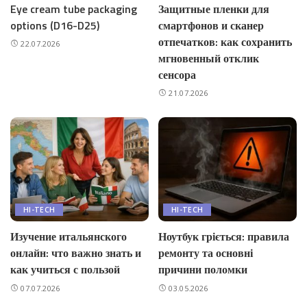
Eye cream tube packaging
Защитные пленки для
options (D16-D25)
смартфонов и сканер
отпечатков: как сохранить
22.07.2026
мгновенный отклик
сенсора
21.07.2026
HI-TECH
HI-TECH
Изучение итальянского
Ноутбук гріється: правила
онлайн: что важно знать и
ремонту та основні
как учиться с пользой
причини поломки
07.07.2026
03.05.2026