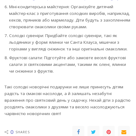
Міні-кондитерська майстерня: Організуйте дитячий
майстер-клас з приготування солодких виробів, наприклад,
кексів, пряників або мармеладу. Діти будуть з захопленням
створювати смаколики своїми руками.
Солодкі сувеніри: Придбайте солодкі сувеніри, такі як
льодяники у формі ялинки чи Санта Клауса, мішечки з
горіхами у вигляді сніжинок та інші оригінальні смаколики.
Фруктові салати: Підготуйте або замовте веселі фруктові
салати зі святковими акцентами, такими як олені, ялинки
чи сніжинки з фруктів.
Такі солодкі новорічні подарунки не лише принесуть дітям
радість та смакові насолоди, а й залишать незабутні
враження про святковий день у садочку. Нехай діти з радістю
розділять смаколики з друзями та весело насолоджуються
чарівністю новорічних свят!
0
SHARES