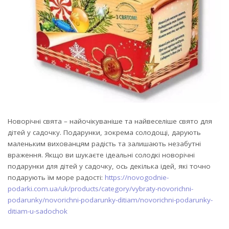
Новорічні свята – найочікуваніше та найвеселіше свято для
дітей у садочку. Подарунки, зокрема солодощі, дарують
маленьким вихованцям радість та залишають незабутні
враження.
Якщо ви шукаєте ідеальні солодкі новорічні
подарунки для дітей у садочку, ось декілька ідей, які точно
подарують їм море радості:
https://novogodnie-
podarki.com.ua/uk/products/category/vybraty-novorichni-
podarunky/novorichni-podarunky-ditiam/novorichni-podarunky-
ditiam-u-sadochok