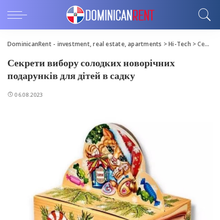
DominicanRent - investment, real estate, apartments
>
Hi-Tech
>
Секрети вибору солодких новорічних подарунків для дітей в садку
Секрети вибору солодких новорічних
подарунків для дітей в садку
06.08.2023