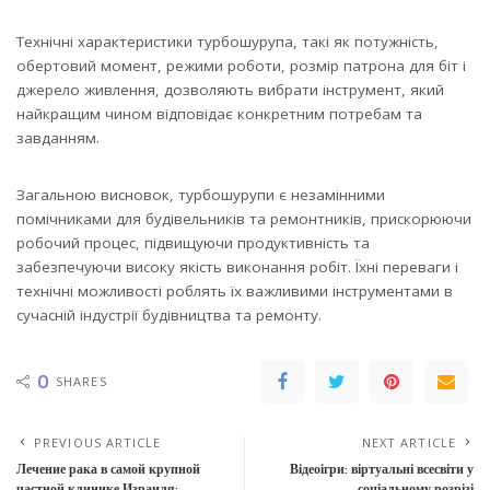
Технічні характеристики турбошурупа, такі як потужність,
обертовий момент, режими роботи, розмір патрона для біт і
джерело живлення, дозволяють вибрати інструмент, який
найкращим чином відповідає конкретним потребам та
завданням.
Загальною висновок, турбошурупи є незамінними
помічниками для будівельників та ремонтників, прискорюючи
робочий процес, підвищуючи продуктивність та
забезпечуючи високу якість виконання робіт. Їхні переваги і
технічні можливості роблять їх важливими інструментами в
сучасній індустрії будівництва та ремонту.
0
SHARES
PREVIOUS ARTICLE
NEXT ARTICLE
Лечение рака в самой крупной
Відеоігри: віртуальні всесвіти у
частной клинике Израиля:
соціальному розрізі