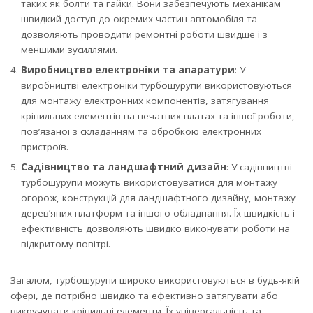
таких як болти та гайки. Вони забезпечують механікам
швидкий доступ до окремих частин автомобіля та
дозволяють проводити ремонтні роботи швидше і з
меншими зусиллями.
Виробництво електроніки та апаратури
: У
виробництві електроніки турбошурупи використовуються
для монтажу електронних компонентів, затягування
кріпильних елементів на печатних платах та іншої роботи,
пов’язаної з складанням та обробкою електронних
пристроїв.
Садівництво та ландшафтний дизайн
: У садівництві
турбошурупи можуть використовуватися для монтажу
огорож, конструкцій для ландшафтного дизайну, монтажу
дерев’яних платформ та іншого обладнання. Їх швидкість і
ефективність дозволяють швидко виконувати роботи на
відкритому повітрі.
Загалом, турбошурупи широко використовуються в будь-якій
сфері, де потрібно швидко та ефективно затягувати або
викручувати кріпильні елементи. Їх універсальність та