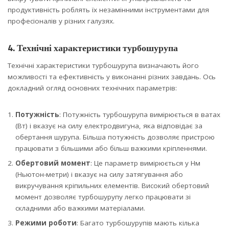
продуктивність роблять їх незамінними інструментами для
професіоналів у різних галузях.
4. Технічні характеристики турбошурупа
Технічні характеристики турбошурупа визначають його
можливості та ефективність у виконанні різних завдань. Ось
докладний огляд основних технічних параметрів:
Потужність
: Потужність турбошурупа вимірюється в ватах
(Вт) і вказує на силу електродвигуна, яка відповідає за
обертання шурупа. Більша потужність дозволяє пристрою
працювати з більшими або більш важкими кріпленнями.
Обертовий момент
: Це параметр вимірюється у Нм
(Ньютон-метри) і вказує на силу затягування або
викручування кріпильних елементів. Високий обертовий
момент дозволяє турбошурупу легко працювати зі
складними або важкими матеріалами.
Режими роботи
: Багато турбошурупів мають кілька