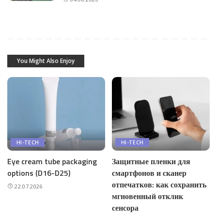
You Might Also Enjoy
HI-TECH
HI-TECH
Eye cream tube packaging
Защитные пленки для
options (D16-D25)
смартфонов и сканер
отпечатков: как сохранить
22.07.2026
мгновенный отклик
сенсора