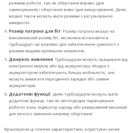
режимів роботи, такі як обертання вправо (для
завинчування) і обертання вліво (для викручування). Деякі
моделі також можуть мати режими з регульованою
швидкістю.
Розмір патрона для біт
: Розмір патрона вказує на
максимальний розмір біт, які можна встановити в
турбошуруп. Це важливо для забезпечення сумісності з
різними видами кріпильних елементів.
Джерело живлення
: Турбошурупи можуть працювати від
електричної мережі або від акумулятора. Моделі з
акумулятором забезпечують більшу мобільність, але
можуть вимагати періодичної зарядки або заміни
акумуляторів.
Додаткові функції
: Деякі турбошурупи можуть мати
додаткові функції, такі як світлодіодне підсвічування
робочої зони, індикатор заряду або реверсивний механізм
для легкого змінення напряму обертання.
Враховуючи ці технічні характеристики, користувач може