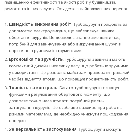
підвищенню ефективності та якості робіт у будівництві,
ремонті та інших галузях. Ось деякі з найважливіших переваг:
Швидкість виконання робіт
: Турбошурупи працюють за
допомогою електродвигуна, що забезпечує швидке
обертання шурупів. Це дозволяє значно зменшити час,
потрібний для завинчування або викручування шурупів
порівняно з ручними інструментами.
Ергономіка та зручність
: Турбошурупи зазвичай мають
компактний дизайн і невелику вагу, що робить їх зручними
у використанні. Це дозволяє майстрам працювати тривалий
час без відчуття втоми, що покращує продуктивність робіт.
Точність та контроль
: Багато турбошурупів оснащені
функціями регулювання обертового моменту, що
дозволяє точно налаштувати потрібний рівень
затягування шурупів. Це особливо важливо при роботі з
різними матеріалами, де необхідно уникнути пошкодження
поверхні.
Універсальність застосування
: Турбошурупи можуть