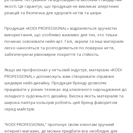
якості. Це гарантує, що продукція не викликає алергічних
реакцій та безпечна для здоров’я нігтів та шкіри.
Продукція «KODI PROFESSIONAL» відрізняється зручністю
використання, що особливо важливо для тих, хто тільки
починає освоювати нейл-арт. Гелі, акрили та інші матеріали
легко наносяться та розподіляються по поверхні нігтя,
забезпечуючи рівномірне покриття та стійкість.
Якщо ви професіонал у нігтьовій індустрії, матеріали «KODI
PROFESSIONAL» допоможуть вам створювати справжні
шедеври нейл-дизайну. Продукція бренду дозволяє
працювати у різних техніках: від класичного нарощування до
складного художнього дизайну. Висока якість матеріалів та
широка палітра кольорів роблять цей бренд фаворитом
серед майстрів.
“KODI PROFESSIONAL” пропонує своїм клієнтам зручний
інтернет-магазин, де можна придбати все необхідне для