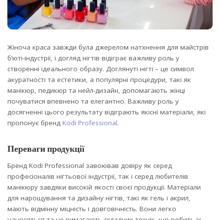
Жіноча краса завжди була джерелом натхнення для майстрів
б’юті-індустрії, і догляд нігтів відіграє важливу роль у
створенні ідеального образу.
Доглянуті нігті – це символ
акуратності та естетики, а популярні процедури, такі як
манікюр, педикюр та нейл-дизайн, допомагають жінці
почуватися впевнено та елегантно. Важливу роль у
досягненні цього результату відіграють якісні матеріали, які
пропонує бренд
Kodi Professional
.
Переваги продукції
Бренд Kodi Professional завоював довіру як серед
професіоналів нігтьової індустрії, так і серед любителів
манікюру завдяки високій якості своєї продукції. Матеріали
для нарощування та дизайну нігтів, такі як гель і акрил,
мають відмінну міцність і довговічність. Вони легко
наносяться та не вимагають складних технік, що робить їх