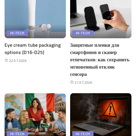
HI-TECH
HI-TECH
Eye cream tube packaging
Защитные пленки для
options (D16-D25)
смартфонов и сканер
отпечатков: как сохранить
22.07.2026
мгновенный отклик
сенсора
21.07.2026
HI-TECH
HI-TECH