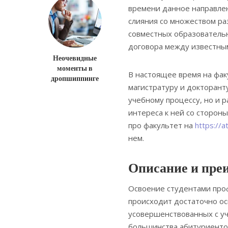
времени данное направле
слияния со множеством р
совместных образователь
договора между известным
Неочевидные
моменты в
В настоящее время на фак
дропшиппинге
магистратуру и докторант
учебному процессу, но и 
интереса к ней со сторон
про факультет на
https://a
нем.
Описание и пре
Освоение студентами про
происходит достаточно о
усовершенствованных с у
большинства абитуриентов