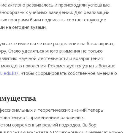
ние активно развивалось и происходили успешные
азнообразных учебных заведений. Для реализации
ных программ были подписаны соответствующие
и на сегодня вузами.
ультете имеется четкое разделение на бакалавриат,
уру. Стало уделяться много внимания не только
развитию научной деятельности и возвращения
ы молодого поколения. Рекомендуется узнать больше
tu.edu.kz/
, чтобы сформировать собственное мнение о
имущества
фессиональных и теоретических знаний теперь
сновательно с применением различных
четом современных реалий подходов. Выбор
 в пользу факультета АТУ “Экономики и бизнеса” можно