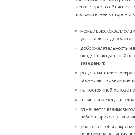
легко и просто объяснит
положительных сторон и х
между высококвалифици
установлены доверител
доброжелательность и 
входят в актуальный пе
заведения;
родители также прекрас
обсуждают возникшие п
на постоянной основе п
активная международна
отмечается взаимовыгод
лабораториями в зависи
для того чтобы закрепи
практики на ведущих пр