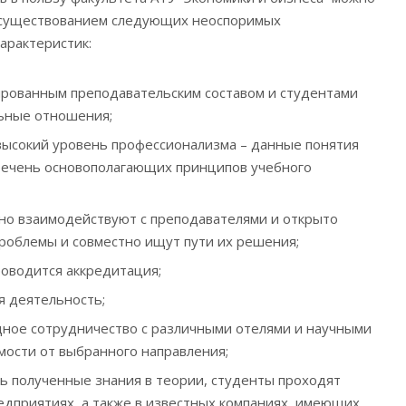
ь существованием следующих неоспоримых
арактеристик:
рованным преподавательским составом и студентами
ьные отношения;
высокий уровень профессионализма – данные понятия
речень основополагающих принципов учебного
но взаимодействуют с преподавателями и открыто
роблемы и совместно ищут пути их решения;
роводится аккредитация;
я деятельность;
ное сотрудничество с различными отелями и научными
мости от выбранного направления;
ть полученные знания в теории, студенты проходят
едприятиях, а также в известных компаниях, имеющих